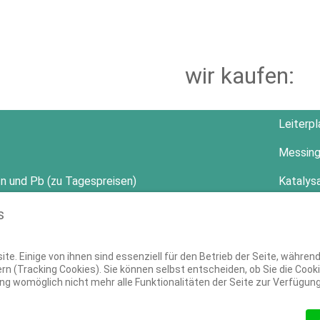
wir kaufen:
Leiterp
Messing
 Zn und Pb (zu Tagespreisen)
Katalys
s
te. Einige von ihnen sind essenziell für den Betrieb der Seite, währen
rn (Tracking Cookies). Sie können selbst entscheiden, ob Sie die Coo
ng womöglich nicht mehr alle Funktionalitäten der Seite zur Verfügun
IMPRESSUM
DATENSCHUTZERKLÄ