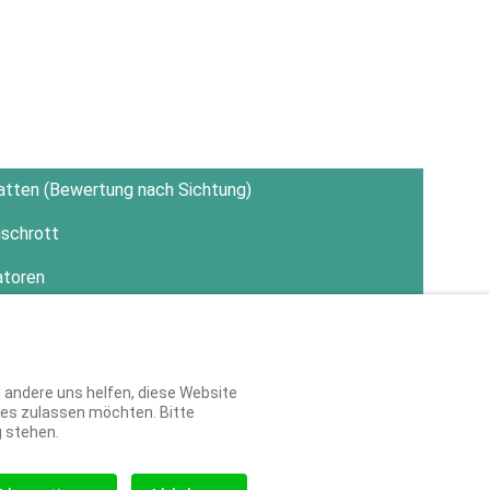
latten (Bewertung nach Sichtung)
schrott
atoren
d andere uns helfen, diese Website
kies zulassen möchten. Bitte
g stehen.
RUNG