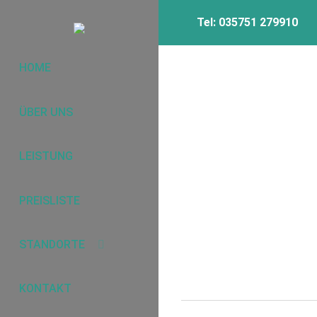
Tel:
035751 279910
HOME
ÜBER UNS
LEISTUNG
PREISLISTE
STANDORTE
KONTAKT