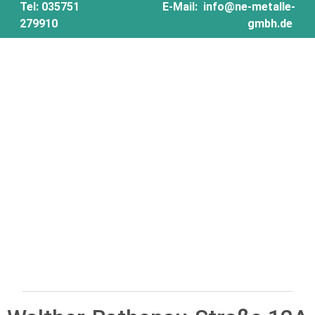
Tel:
035751
E-Mail:
info@ne-metalle-
279910
gmbh.de